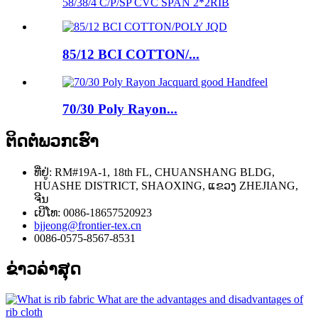
58/38/4 C/P/SP CVC SPAN 2*2RIB
85/12 BCI COTTON/...
70/30 Poly Rayon...
ຕິດ​ຕໍ່​ພວກ​ເຮົາ
ທີ່ຢູ່: RM#19A-1, 18th FL, CHUANSHANG BLDG,
HUASHE DISTRICT, SHAOXING, ແຂວງ ZHEJIANG,
ຈີນ
ເບີໂທ: 0086-18657520923
bjjeong@frontier-tex.cn
0086-0575-8567-8531
ຂ່າວ​ລ່າ​ສຸດ