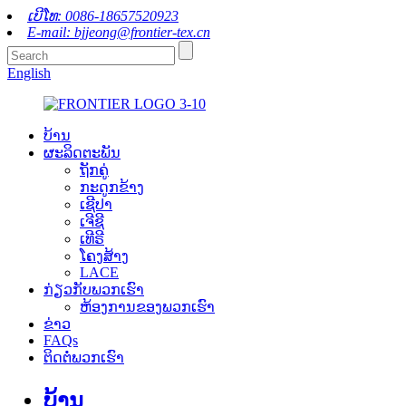
ເບີໂທ: 0086-18657520923
E-mail: bjjeong@frontier-tex.cn
English
ບ້ານ
ຜະລິດຕະພັນ
ຖັກຄູ່
ກະດູກຂ້າງ
ເຊີປາ
ເຈີຊີ
ເທີຣີ
ໂຄງສ້າງ
LACE
ກ່ຽວ​ກັບ​ພວກ​ເຮົາ
ຫ້ອງການຂອງພວກເຮົາ
ຂ່າວ
FAQs
ຕິດ​ຕໍ່​ພວກ​ເຮົາ
ບ້ານ