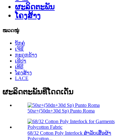
ຜະລິດຕະພັນ
ໂຄງສ້າງ
ໝວດໝູ່
ຖັກຄູ່
ເຈີຊີ
ກະດູກຂ້າງ
ເຊີປາ
ເທີຣີ
ໂຄງສ້າງ
LACE
ຜະລິດຕະພັນທີ່ໂດດເດັ່ນ
50sr+(50dn+30d Sp) Punto Roma
68/32 Cotton Poly Interlock ສໍາລັບເສື້ອຜ້າ
Polycotton...