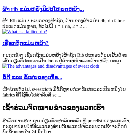
ຜ້າ rib ແມ່ນຫຍັງມີປະໂຫຍດຫຍັງ...
ຜ້າ Rib ແມ່ນປະເພດຂອງຜ້າຖັກ, ດ້ານຂອງຜ້າແມ່ນ rib, rib fabric
ປະເພດແມ່ນຫຼາຍ, ທົ່ວໄປມີ 1 * 1 rib, 2 * 2 ...
ເຊືອກຖັກແມ່ນຫຍັງ?
ກະດູກຂ້າງ.ເຊືອກຖັກແມ່ນຫຍັງ?ຜ້າຖັກ Rib ປະກອບດ້ວຍເສັ້ນດ້າຍ
ເສັ້ນດຽວທີ່ປະກອບເປັນ loops ຢູ່ດ້ານຫນ້າແລະດ້ານຫລັງ.ກະດູກ...
ຂໍ້ດີ ແລະ ຂໍ້ເສຍຂອງເຫື່ອ...
ເວົ້າໂດຍທົ່ວໄປ, sweatcloth ມີຂໍ້ດີຫຼາຍກ່ວາຂໍ້ເສຍແລະເປັນຫນຶ່ງໃນ
fabrics ທີ່ໃຊ້ທົ່ວໄປສໍາລັບສີ່ se ...
ເຂົ້າຮ່ວມຈົດໝາຍຂ່າວຂອງພວກເຮົາ
ສໍາ​ລັບ​ການ​ສອບ​ຖາມ​ກ່ຽວ​ກັບ​ຜະ​ລິດ​ຕະ​ພັນ​ຫຼື pricelist ຂອງ​ພວກ​ເຮົາ​,
ກະ​ລຸ​ນາ​ປ່ອຍ​ໃຫ້​ອີ​ເມວ​ຂອງ​ທ່ານ​ກັບ​ພວກ​ເຮົາ​ແລະ​ພວກ​ເຮົາ​ຈະ​ຕິດ​ຕໍ່​
ພົວ​ພັນ​ພາຍ​ໃນ 24 ຊົ່ວ​ໂມງ​.