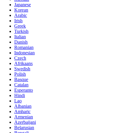
Japanese
Korean
Arabic
Irish
Greek
Turkish
Italian
Danish
Romanian
Indonesian
Czech
Afrikaans
Swedish
Polish
Basque
Catalan
Esperanto
Hindi
Lao
Albanian
Amharic
Armenian
Azerbaijani
Belarusian
Bengali