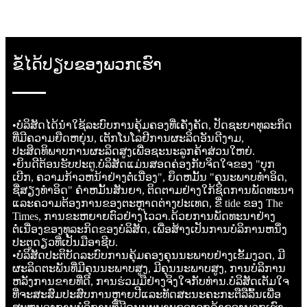
ຂໍ້ໄດ້ປຽບຂອງພວກເຮົາ
•
ບໍລິສັດໄດ້ນໍາໃຊ້ລະບົບການຄຸ້ມຄອງທີ່ເຄັ່ງຄັດ, ປັດຊະຍາທຸລະກິດ
ທີ່ມີຄວາມຍືດຫຍຸ່ນ, ເຕັກໂນໂລຢີການຜະລິດອັນດີງາມ,
ປະສິດທິພາບການຜະລິດສູງເພື່ອຊະນະລູກຄ້າສ່ວນໃຫຍ່.
•
ຍິນດີຕ້ອນຮັບປະຕູ.ບໍລິສັດແມ່ນສອດຄ່ອງກັບຈິດໃຈຂອງ "ບຸກ
ເບີກ, ຄວາມກ້າວຫນ້າຢ່າງຕໍ່ເນື່ອງ", ຍຶດຫມັ້ນ "ຄຸນະພາບທໍາອິດ,
ຊື່ສຽງທໍາອິດ" ຄໍາຫມັ້ນສັນຍາ, ຕິດຕາມຢ່າງໃກ້ຊິດການພັດທະນາ
ແລະຄວາມຕ້ອງການຂອງຕະຫຼາດຕ່າງປະເທດ, ຂີ່ tide ຂອງ The
Times, ການຂະຫຍາຍຕົວຢ່າງໄວວາ.ດ້ວຍການພັດທະນາຢ່າງ
ຕໍ່ເນື່ອງຂອງທຸລະກິດຂອງບໍລິສັດ, ເພື່ອສ້າງເປັນການບໍລິການຫນຶ່ງ
ປະຕູດຽວທີ່ເປັນມືອາຊີບ.
•
ບໍລິສັດປະຕິບັດລະບົບການຄຸ້ມຄອງຄຸນນະພາບຢ່າງເຂັ້ມງວດ, ມີ
ຜະລິດຕະພັນທີ່ມີຄຸນນະພາບສູງ, ມີຄຸນນະພາບສູງ, ການບໍລິການ
ຫລັງການຂາຍທີ່ດີ, ການຮ່ວມມືຢ່າງຈິງໃຈກັບທ່ານ.ບໍລິສັດເຕັມໃຈ
ທີ່ຈະສະສົມປະສົບການຫຼາຍປີແລະທັດສະນະຄະກະຕືລືລົ້ນເພື່ອ