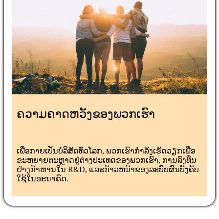
ຄວາມຄາດຫວັງຂອງພວກເຮົາ
ເພື່ອ​ກາຍ​ເປັນ​ບໍ​ລິ​ສັດ​ທົ່ວ​ໂລກ, ພວກ​ເຮົາ​ກໍາ​ລັງ​ເຮັດ​ວຽກ​ເພື່ອ​
ຂະ​ຫຍາຍ​ຕະ​ຫຼາດ​ຢູ່​ຕ່າງ​ປະ​ເທດ​ຂອງ​ພວກ​ເຮົາ​, ການ​ລົງ​ທຶນ​
ຢ່າງ​ກ້າ​ຫານ​ໃນ R&D, ແລະ​ກ້າວ​ຫນ້າ​ຂອງ​ລະ​ບົບ​ຜົນ​ບັງ​ຄັບ​
ໃຊ້​ໃນ​ອະ​ນາ​ຄົດ​.