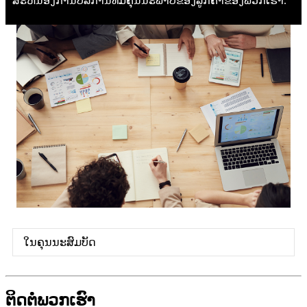
ສະຫນອງການບໍລິການທີ່ມີຄຸນນະພາບຂອງລູກຄ້າຂອງພວກເຮົາ.
ໃນຄຸນນະສົມບັດ
ຕິດ​ຕໍ່​ພວກ​ເຮົາ