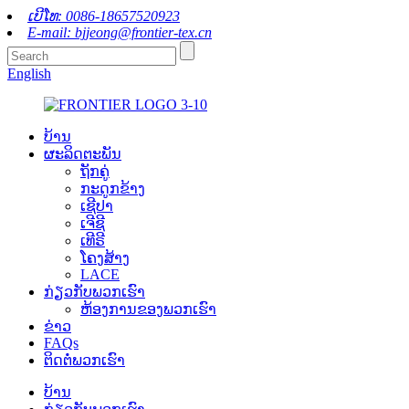
ເບີໂທ: 0086-18657520923
E-mail: bjjeong@frontier-tex.cn
English
ບ້ານ
ຜະລິດຕະພັນ
ຖັກຄູ່
ກະດູກຂ້າງ
ເຊີປາ
ເຈີຊີ
ເທີຣີ
ໂຄງສ້າງ
LACE
ກ່ຽວ​ກັບ​ພວກ​ເຮົາ
ຫ້ອງການຂອງພວກເຮົາ
ຂ່າວ
FAQs
ຕິດ​ຕໍ່​ພວກ​ເຮົາ
ບ້ານ