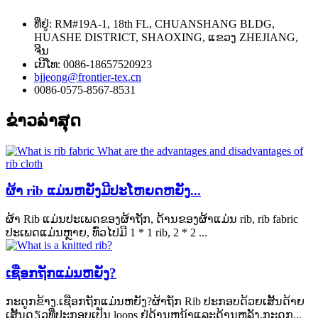
ທີ່ຢູ່: RM#19A-1, 18th FL, CHUANSHANG BLDG,
HUASHE DISTRICT, SHAOXING, ແຂວງ ZHEJIANG,
ຈີນ
ເບີໂທ: 0086-18657520923
bjjeong@frontier-tex.cn
0086-0575-8567-8531
ຂ່າວ​ລ່າ​ສຸດ
ຜ້າ rib ແມ່ນຫຍັງມີປະໂຫຍດຫຍັງ...
ຜ້າ Rib ແມ່ນປະເພດຂອງຜ້າຖັກ, ດ້ານຂອງຜ້າແມ່ນ rib, rib fabric
ປະເພດແມ່ນຫຼາຍ, ທົ່ວໄປມີ 1 * 1 rib, 2 * 2 ...
ເຊືອກຖັກແມ່ນຫຍັງ?
ກະດູກຂ້າງ.ເຊືອກຖັກແມ່ນຫຍັງ?ຜ້າຖັກ Rib ປະກອບດ້ວຍເສັ້ນດ້າຍ
ເສັ້ນດຽວທີ່ປະກອບເປັນ loops ຢູ່ດ້ານຫນ້າແລະດ້ານຫລັງ.ກະດູກ...