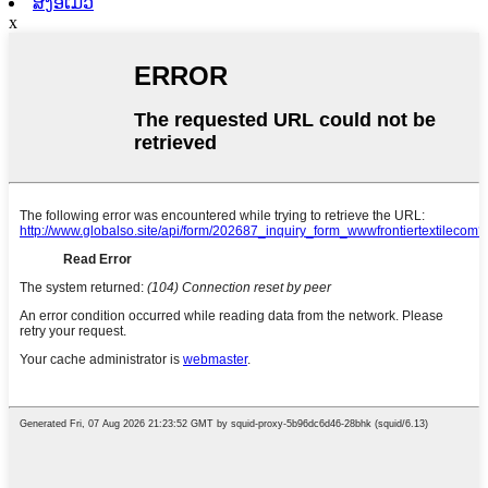
ສົ່ງອີເມວ
x