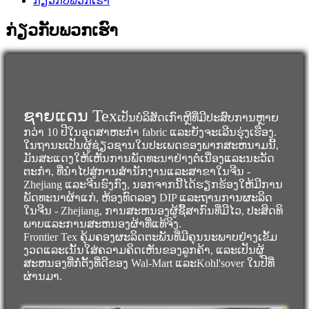
ກ່ຽວ​ກັບ​ພວກ​ເຮົາ
ກ່ຽວ​ກັບ​ພວກ​ເຮົາ
ຊາຍແດນ Tex
ເປັນບໍລິສັດເກົາຫຼີທີ່ມີປະສົບການຫຼາຍ
ກວ່າ 10 ປີໃນອຸດສາຫະກໍາ fabric ແລະຍັງຈະເລີນຮຸ່ງເຮືອງ.
ໃນ​ຖາ​ນະ​ເປັນ​ຜູ້​ຊ່ຽວ​ຊານ​ໃນ​ປະ​ເພດ​ຂອງ​ພາກ​ສະ​ຫນາມ​ນີ້​,
ມັນ​ສະ​ແດງ​ໃຫ້​ເຫັນ​ການ​ພັດ​ທະ​ນາ​ຢ່າງ​ຕໍ່​ເນື່ອງ​ແລະ​ນະ​ວັດ​
ຕະ​ກໍາ​, ທີ່​ນໍາ​ໄປ​ສູ່​ການ​ສໍາ​ນັກ​ງານ​ແລະ​ສາ​ຂາ​ໃນ​ຈີນ -
Zhejiang ແລະ​ຈີນ​ຮົງ​ກົງ​, ນອກ​ຈາກ​ນີ້​ໄດ້​ຮຽກ​ຮ້ອງ​ໃຫ້​ມີ​ການ​
ພັດ​ທະ​ນາ​ຜ້າ​ແກ່​, ຫ້ອງ​ທົດ​ລອງ DIP ແລະ​ຖານ​ການ​ຜະ​ລິດ​
ໃນ​ຈີນ - Zhejiang​, ການ​ສະ​ຫນອງ​ຜູ້​ຊື້​ສາ​ກົນ​ທີ່​ມີ​ໄວ​, ປະ​ສິດ​ທິ​
ພາບ​ແລະ​ການ​ສະ​ຫນອງ​ຜ້າ​ທີ່​ແທ້​ຈິງ​.
Frontier Tex ຄຸ້ມຄອງຜະລິດຕະພັນທີ່ມີຄຸນນະພາບຢ່າງເຂັ້ມ
ງວດແລະເນັ້ນໃສ່ຄວາມຄິດເຫັນຂອງລູກຄ້າ, ແລະເປັນຜູ້
ສະຫນອງທີ່ກໍ່ຕັ້ງທີ່ດີຂອງ Wal-Mart ແລະKohl'sover ໃນປີທີ່
ຜ່ານມາ.