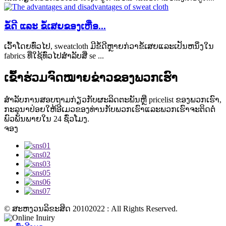
ຂໍ້ດີ ແລະ ຂໍ້ເສຍຂອງເຫື່ອ...
ເວົ້າໂດຍທົ່ວໄປ, sweatcloth ມີຂໍ້ດີຫຼາຍກ່ວາຂໍ້ເສຍແລະເປັນຫນຶ່ງໃນ
fabrics ທີ່ໃຊ້ທົ່ວໄປສໍາລັບສີ່ se ...
ເຂົ້າຮ່ວມຈົດໝາຍຂ່າວຂອງພວກເຮົາ
ສໍາ​ລັບ​ການ​ສອບ​ຖາມ​ກ່ຽວ​ກັບ​ຜະ​ລິດ​ຕະ​ພັນ​ຫຼື pricelist ຂອງ​ພວກ​ເຮົາ​,
ກະ​ລຸ​ນາ​ປ່ອຍ​ໃຫ້​ອີ​ເມວ​ຂອງ​ທ່ານ​ກັບ​ພວກ​ເຮົາ​ແລະ​ພວກ​ເຮົາ​ຈະ​ຕິດ​ຕໍ່​
ພົວ​ພັນ​ພາຍ​ໃນ 24 ຊົ່ວ​ໂມງ​.
ຈອງ
© ສະຫງວນລິຂະສິດ 20102022 : All Rights Reserved.